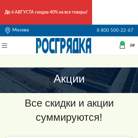
До
6 АВГУСТА
скидка 40% на все товары!
Москва
8 800 500-22-67
0
0
₽
Акции
Все скидки и акции
суммируются!