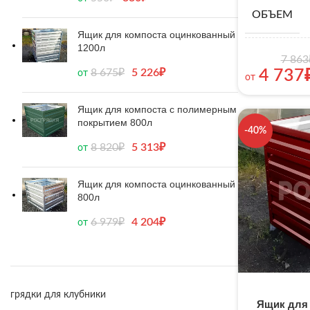
ОБЪЕМ
Ящик для компоста оцинкованный
1200л
7 863
8 675
₽
5 226
₽
4 737
от
от
Ящик для компоста с полимерным
покрытием 800л
-40%
8 820
₽
5 313
₽
от
Ящик для компоста оцинкованный
800л
6 979
₽
4 204
₽
от
грядки для клубники
Ящик для