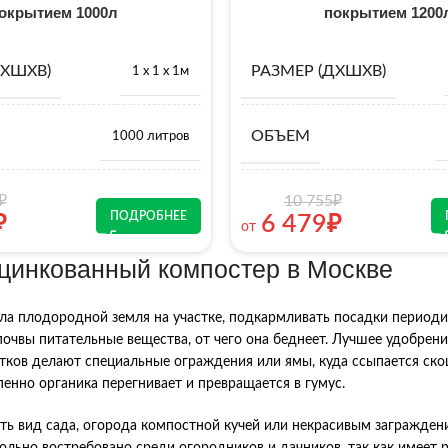
окрытием 1000л
покрытием 1200
ДХШХВ)
РАЗМЕР (ДХШХВ)
1 х 1 х 1м
ОБЪЕМ
1000 литров
₽
10 755
₽
ПОДРОБНЕЕ
₽
6 479
₽
от
оцинкованный компостер в Москве
ла плодородной земля на участке, подкармливать посадки период
почвы питательные вещества, от чего она беднеет. Лучшее удобрен
тков делают специальные ограждения или ямы, куда ссыпается скош
пенно органика перегнивает и превращается в гумус.
ть вид сада, огорода компостной кучей или некрасивым загражде
ольно востребовано среди огородников и дачников, так как имеет 