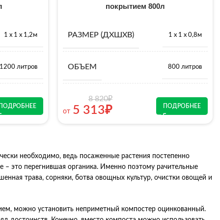
л
покрытием 800л
РАЗМЕР (ДХШХВ)
1 х 1 х 1,2м
1 х 1 х 0,8м
ОБЪЕМ
1200 литров
800 литров
8 820
₽
ПОДРОБНЕЕ
ПОДРОБНЕЕ
5 313
₽
от
ически необходимо, ведь посаженные растения постепенно
ие – это перегнившая органика. Именно поэтому рачительные
енная трава, сорняки, ботва овощных культур, очистки овощей и
нием, можно установить неприметный компостер оцинкованный.
ряд достоинств. Конечно, вместо компоста можно использовать