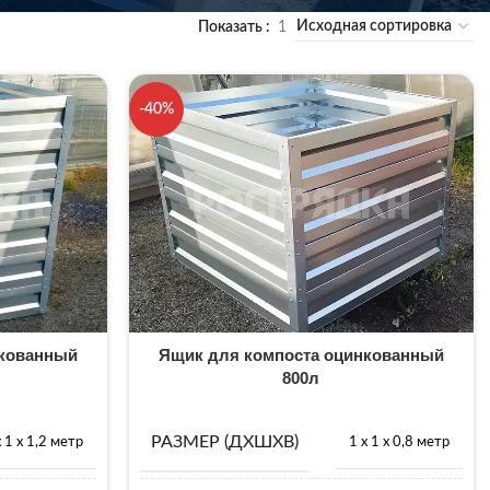
Показать
1
-40%
нкованный
Ящик для компоста оцинкованный
800л
РАЗМЕР (ДХШХВ)
х 1 х 1,2 метр
1 х 1 х 0,8 метр