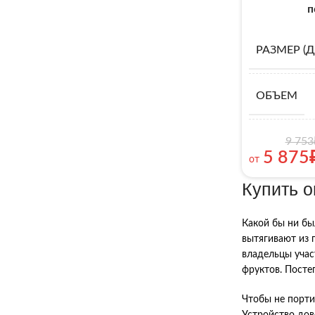
п
РАЗМЕР (
ОБЪЕМ
9 753
5 875
от
Купить 
Какой бы ни бы
вытягивают из 
владельцы учас
фруктов. Посте
Чтобы не порти
Устройство дов