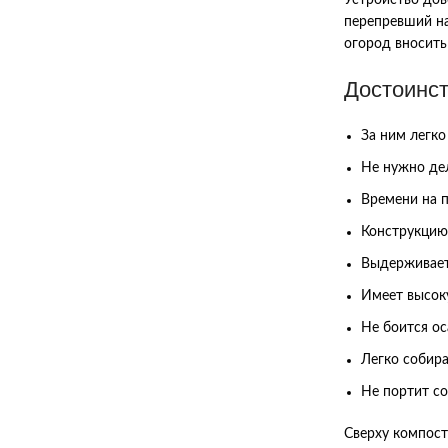
перепревший нав
огород вносить 
Достоинст
За ним легко
Не нужно де
Времени на п
Конструкцию 
Выдерживает
Имеет высок
Не боится ос
Легко собира
Не портит со
Сверху компост