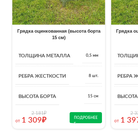
Грядка оцинкованная (высота борта
Грядка о
15 см)
ТОЛЩИНА МЕТАЛЛА
ТОЛЩИ
0,5 мм
РЕБРА ЖЕСТКОСТИ
РЕБРА 
8 шт.
ВЫСОТА БОРТА
ВЫСОТА
15 см
2 181
₽
2 3
ПОДРОБНЕЕ
1 309
₽
1 39
от
от