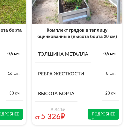
ота борта
Комплект грядок в теплицу
оцинкованные (высота борта 20 см)
ТОЛЩИНА МЕТАЛЛА
0,5 мм
0,5 мм
РЕБРА ЖЕСТКОСТИ
16 шт.
8 шт.
ВЫСОТА БОРТА
30 см
20 см
8 841
₽
ОДРОБНЕЕ
ПОДРОБНЕЕ
5 326
₽
от
о