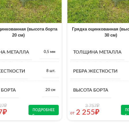
цинкованная (высота борта
Грядка оцинкованная (выс
20 см)
30 см)
НА МЕТАЛЛА
ТОЛЩИНА МЕТАЛЛА
0,5 мм
ЖЕСТКОСТИ
РЕБРА ЖЕСТКОСТИ
8 шт.
 БОРТА
ВЫСОТА БОРТА
20 см
27
₽
3 757
₽
ПОДРОБНЕЕ
П
7
₽
2 255
₽
от