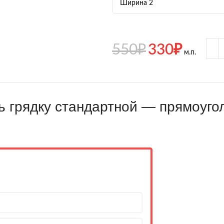
550
₽
330
₽
м.п.
ь грядку стандартной — прямоуг