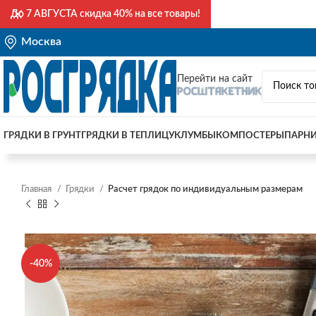
До
7 АВГУСТА
скидка 40% на все товары!
Москва
Перейти на сайт
ГРЯДКИ В ГРУНТ
ГРЯДКИ В ТЕПЛИЦУ
КЛУМБЫ
КОМПОСТЕРЫ
ПАРН
Главная
Грядки
Расчет грядок по индивидуальным размерам
-40%