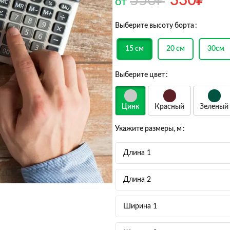
550
₽
330
₽
от
Выберите высоту борта
15 см
20 см
30см
Выберите цвет
Цинк
Красный
Зеленый
Укажите размеры, м